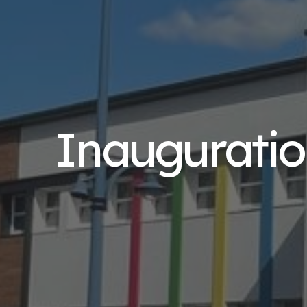
Inauguratio