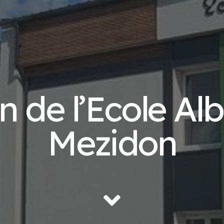
n de l’Ecole Al
Mezidon