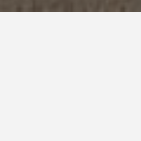
Ville :
Illiers l'Evêque
MOA :
SCI NOTRE DAME DES CHAMPS
Mode de commande :
Appel d'offre
Mission :
Complète
Etape du projet :
Phase 1 : livrée juillet 2018
Année du projet :
2015
Montant :
3 450 000 € HT dont phase 1 : 1 115 000€ HT
avec voirie
La réflexion sur le projet se devait de prendre en
compte l’unité foncière et l’intégration dans le parc
du château et des locaux de l’EPHAD Notre Dame Des
Champs. Les logements sont destinés aux personnes
âgées encore suffisamment autonomes pour habiter