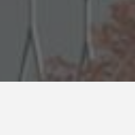
Ville :
Le Vaudreuil
MOA :
Ecole Saint Henri/OGEC
Mode de commande :
Privé
Mission :
Complète
Etape du projet :
Livré Décembre 2016
Année du projet :
2014